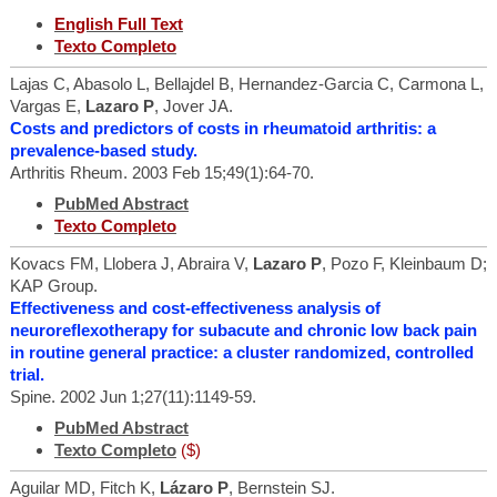
English Full Text
Texto Completo
Lajas C, Abasolo L, Bellajdel B, Hernandez-Garcia C, Carmona L,
Vargas E,
Lazaro P
, Jover JA.
Costs and predictors of costs in rheumatoid arthritis: a
prevalence-based study.
Arthritis Rheum. 2003 Feb 15;49(1):64-70.
PubMed Abstract
Texto Completo
Kovacs FM, Llobera J, Abraira V,
Lazaro P
, Pozo F, Kleinbaum D;
KAP Group.
Effectiveness and cost-effectiveness analysis of
neuroreflexotherapy for subacute and chronic low back pain
in routine general practice: a cluster randomized, controlled
trial.
Spine. 2002 Jun 1;27(11):1149-59.
PubMed Abstract
Texto Completo
($)
Aguilar MD, Fitch K,
Lázaro P
, Bernstein SJ.