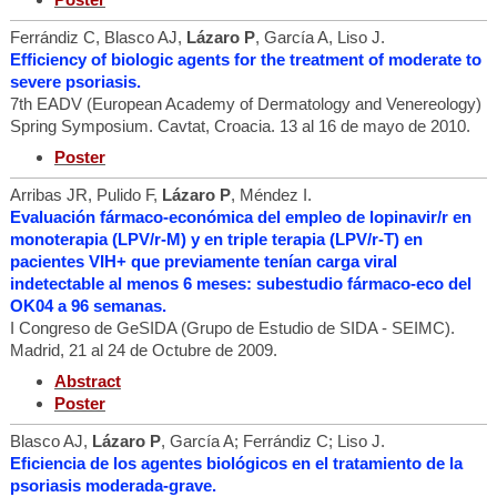
Ferrándiz C, Blasco AJ,
Lázaro P
, García A, Liso J.
Efficiency of biologic agents for the treatment of moderate to
severe psoriasis.
7th EADV (European Academy of Dermatology and Venereology)
Spring Symposium. Cavtat, Croacia. 13 al 16 de mayo de 2010.
Poster
Arribas JR, Pulido F,
Lázaro P
, Méndez I.
Evaluación fármaco-económica del empleo de lopinavir/r en
monoterapia (LPV/r-M) y en triple terapia (LPV/r-T) en
pacientes VIH+ que previamente tenían carga viral
indetectable al menos 6 meses: subestudio fármaco-eco del
OK04 a 96 semanas.
I Congreso de GeSIDA (Grupo de Estudio de SIDA - SEIMC).
Madrid, 21 al 24 de Octubre de 2009.
Abstract
Poster
Blasco AJ,
Lázaro P
, García A; Ferrándiz C; Liso J.
Eficiencia de los agentes biológicos en el tratamiento de la
psoriasis moderada-grave.