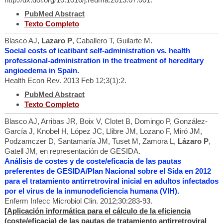
PubMed Abstract
Texto Completo
Blasco AJ,
Lazaro P
, Caballero T, Guilarte M.
Social costs of icatibant self-administration vs. health
professional-administration in the treatment of hereditary
angioedema in Spain.
Health Econ Rev. 2013 Feb 12;3(1):2.
PubMed Abstract
Texto Completo
Blasco AJ, Arribas JR, Boix V, Clotet B, Domingo P, González-
García J, Knobel H, López JC, Llibre JM, Lozano F, Miró JM,
Podzamczer D, Santamaría JM, Tuset M, Zamora L,
Lázaro P
,
Gatell JM, en representación de GESIDA.
Análisis de costes y de coste/eficacia de las pautas
preferentes de GESIDA/Plan Nacional sobre el Sida en 2012
para el tratamiento antirretroviral inicial en adultos infectados
por el virus de la inmunodeficiencia humana (VIH).
Enferm Infecc Microbiol Clin. 2012;30:283-93.
[Aplicación informática para el cálculo de la eficiencia
(coste/eficacia) de las pautas de tratamiento antirretroviral