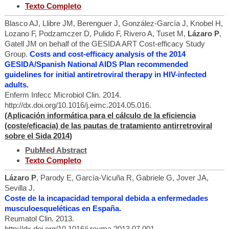
Texto Completo
Blasco AJ, Llibre JM, Berenguer J, González-García J, Knobel H,
Lozano F, Podzamczer D, Pulido F, Rivero A, Tuset M,
Lázaro P
,
Gatell JM on behalf of the GESIDA ART Cost-efficacy Study
Group.
Costs and cost-efficacy analysis of the 2014
GESIDA/Spanish National AIDS Plan recommended
guidelines for initial antiretroviral therapy in HIV-infected
adults.
Enferm Infecc Microbiol Clin. 2014.
http://dx.doi.org/10.1016/j.eimc.2014.05.016.
(Aplicación informática para el cálculo de la eficiencia
(coste/eficacia) de las pautas de tratamiento antirretroviral
sobre el Sida 2014)
PubMed Abstract
Texto Completo
Lázaro P
, Parody E, García-Vicuña R, Gabriele G, Jover JA,
Sevilla J.
Coste de la incapacidad temporal debida a enfermedades
musculoesqueléticas en España.
Reumatol Clin. 2013.
http://dx.doi.org/10.1016/j.reuma.2013.07.001.