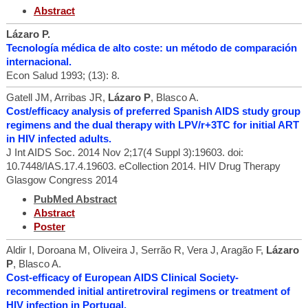
Abstract
Lázaro P.
Tecnología médica de alto coste: un método de comparación
internacional.
Econ Salud 1993; (13): 8.
Gatell JM, Arribas JR,
Lázaro P
, Blasco A.
Cost/efficacy analysis of preferred Spanish AIDS study group
regimens and the dual therapy with LPV/r+3TC for initial ART
in HIV infected adults.
J Int AIDS Soc. 2014 Nov 2;17(4 Suppl 3):19603. doi:
10.7448/IAS.17.4.19603. eCollection 2014. HIV Drug Therapy
Glasgow Congress 2014
PubMed Abstract
Abstract
Poster
Aldir I, Doroana M, Oliveira J, Serrão R, Vera J, Aragão F,
Lázaro
P
, Blasco A.
Cost-efficacy of European AIDS Clinical Society-
recommended initial antiretroviral regimens or treatment of
HIV infection in Portugal.