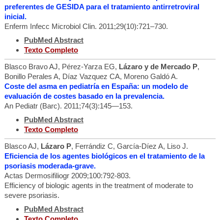
preferentes de GESIDA para el tratamiento antirretroviral
inicial.
Enferm Infecc Microbiol Clin. 2011;29(10):721–730.
PubMed Abstract
Texto Completo
Blasco Bravo AJ, Pérez-Yarza EG,
Lázaro y de Mercado P
,
Bonillo Perales A, Díaz Vazquez CA, Moreno Galdó A.
Coste del asma en pediatría en España: un modelo de
evaluación de costes basado en la prevalencia.
An Pediatr (Barc). 2011;74(3):145—153.
PubMed Abstract
Texto Completo
Blasco AJ,
Lázaro P
, Ferrándiz C, García-Díez A, Liso J.
Eficiencia de los agentes biológicos en el tratamiento de la
psoriasis moderada-grave.
Actas Dermosifiliogr 2009;100:792-803.
Efficiency of biologic agents in the treatment of moderate to
severe psoriasis.
PubMed Abstract
Texto Completo