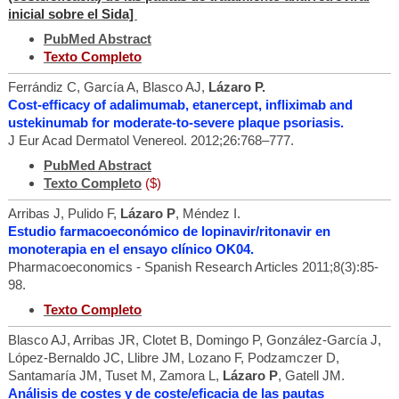
inicial sobre el Sida]
PubMed Abstract
Texto Completo
Ferrándiz C, García A, Blasco AJ,
Lázaro P.
Cost-efficacy of adalimumab, etanercept, infliximab and
ustekinumab for moderate-to-severe plaque psoriasis.
J Eur Acad Dermatol Venereol. 2012;26:768–777.
PubMed Abstract
Texto Completo
($)
Arribas J, Pulido F,
Lázaro P
, Méndez I.
Estudio farmacoeconómico de lopinavir/ritonavir en
monoterapia en el ensayo clínico OK04.
Pharmacoeconomics - Spanish Research Articles 2011;8(3):85-
98.
Texto Completo
Blasco AJ, Arribas JR, Clotet B, Domingo P, González-García J,
López-Bernaldo JC, Llibre JM, Lozano F, Podzamczer D,
Santamaría JM, Tuset M, Zamora L,
Lázaro P
, Gatell JM.
Análisis de costes y de coste/eficacia de las pautas