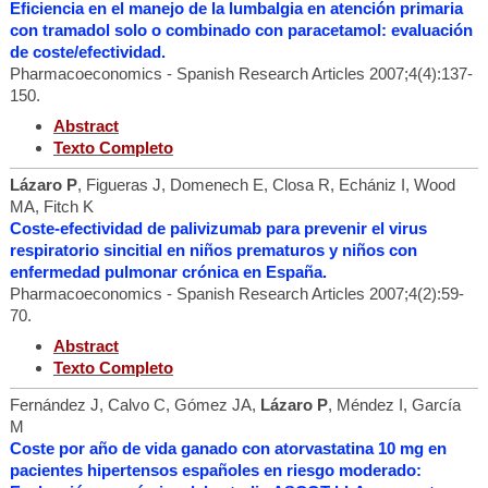
Eficiencia en el manejo de la lumbalgia en atención primaria
con tramadol solo o combinado con paracetamol: evaluación
de coste/efectividad.
Pharmacoeconomics - Spanish Research Articles 2007;4(4):137-
150.
Abstract
Texto Completo
Lázaro P
, Figueras J, Domenech E, Closa R, Echániz I, Wood
MA, Fitch K
Coste-efectividad de palivizumab para prevenir el virus
respiratorio sincitial en niños prematuros y niños con
enfermedad pulmonar crónica en España.
Pharmacoeconomics - Spanish Research Articles 2007;4(2):59-
70.
Abstract
Texto Completo
Fernández J, Calvo C, Gómez JA,
Lázaro P
, Méndez I, García
M
Coste por año de vida ganado con atorvastatina 10 mg en
pacientes hipertensos españoles en riesgo moderado: