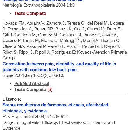
Nefrología Extrahospitalaria 2004;14:3.
Texto Completo
Kovacs FM, Abraira V, Zamora J, Teresa Gil del Real M, Llobera
J, Fernandez C, Bauza JR, Bauza K, Coll J, Cuadri M, Duro E,
Gili J, Gestoso M, Gomez M, Gonzalez J, Ibanez P, Jover A,
Lazaro P
, Llinas M, Mateu C, Mufraggi N, Muriel A, Nicolau C,
Olivera MA, Pascual P, Perello L, Pozo F, Revuelta T, Reyes V,
Ribot S, Ripoll J, Ripoll J, Rodriguez E; Kovacs-Atencion Primaria
Group.
Correlation between pain, disability, and quality of life in
patients with common low back pain.
Spine 2004 Jan 15;29(2):206-10.
PubMed Abstract
Texto Completo
($)
Lázaro P.
Stents recubiertos de fármacos, eficacia, efectividad,
eficiencia, y evidencia
Rev Esp Cardiol 2004; 57:608-612.
Drug-Eluting Stents: Efficacy, Effectiveness, Efficiency, and
Evidence.