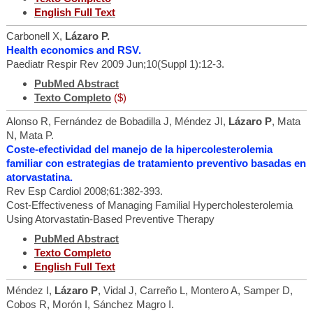
English Full Text
Carbonell X,
Lázaro P.
Health economics and RSV.
Paediatr Respir Rev 2009 Jun;10(Suppl 1):12-3.
PubMed Abstract
Texto Completo
($)
Alonso R, Fernández de Bobadilla J, Méndez JI,
Lázaro P
, Mata
N, Mata P.
Coste-efectividad del manejo de la hipercolesterolemia
familiar con estrategias de tratamiento preventivo basadas en
atorvastatina.
Rev Esp Cardiol 2008;61:382-393.
Cost-Effectiveness of Managing Familial Hypercholesterolemia
Using Atorvastatin-Based Preventive Therapy
PubMed Abstract
Texto Completo
English Full Text
Méndez I,
Lázaro P
, Vidal J, Carreño L, Montero A, Samper D,
Cobos R, Morón I, Sánchez Magro I.