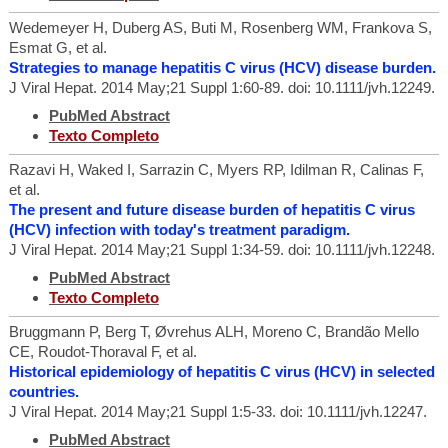
Wedemeyer H, Duberg AS, Buti M, Rosenberg WM, Frankova S,
Esmat G, et al.
Strategies to manage hepatitis C virus (HCV) disease burden.
J Viral Hepat. 2014 May;21 Suppl 1:60-89. doi: 10.1111/jvh.12249.
PubMed Abstract
Texto Completo
Razavi H, Waked I, Sarrazin C, Myers RP, Idilman R, Calinas F,
et al.
The present and future disease burden of hepatitis C virus
(HCV) infection with today's treatment paradigm.
J Viral Hepat. 2014 May;21 Suppl 1:34-59. doi: 10.1111/jvh.12248.
PubMed Abstract
Texto Completo
Bruggmann P, Berg T, Øvrehus ALH, Moreno C, Brandão Mello
CE, Roudot-Thoraval F, et al.
Historical epidemiology of hepatitis C virus (HCV) in selected
countries.
J Viral Hepat. 2014 May;21 Suppl 1:5-33. doi: 10.1111/jvh.12247.
PubMed Abstract