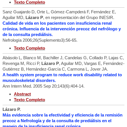
Texto Completo
Sanz Guajardo D, Orte L, Gómez-Campderá F, Fernández E,
Aguilar MD,
Lázaro P
, en representación del Grupo INESIR.
Calidad de vida en los pacientes con insuficiencia renal
crónica. Influencia de la intervención precoz del nefrólogo y
de la consulta prediálisis.
Nefrología 2006;26(Suplemento3):56-65.
Texto Completo
Abásolo L, Blanco M, Bachiller J, Candelas G, Collado P, Lajas C,
Revenga M, Ricci P,
Lázaro P
, Aguilar MD, Vargas E, Fernández-
Gutiérrez B, Hernández-García C, Carmona L, Jover JA.
A health system program to reduce work disability related to
musculoskeletal disorders.
Ann Intern Med. 2005 Sep 20;143(6):404-14.
Abstract
Texto Completo
Lázaro P.
Más evidencia sobre la efectividad y eficiencia de la remisión
precoz a Nefrología y de la consulta de prediálisis en el
manejo de la insuficiencia renal crónica.