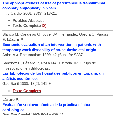
The appropriateness of use of percutaneous transluminal
coronary angioplasty in Spain.
Int J Cardiol 2001; 78(3): 213-21.
PubMed Abstract
Texto Completo
($)
Blanco M, Candelas G, Jover JA, Hernández García C, Vargas
E,
Lázaro P.
Economic evaluation of an intervention in patients with
temporary work diseability of musculoskeletal origin.
Arthritis & Rheumatism 1999; 42 (Supl. 9): S387.
Sánchez C,
Lázaro P
, Poza MA, Estrada JM, Grupo de
Investigación en Bibliotecas.
Las bibliotecas de los hospitales públicos en España: un
análisis económico.
Gac Sanit 1999; 13(2): 141-9.
Texto Completo
Lázaro P.
Evaluación socioeconómica de la práctica clínica
cardiológica.
Rev Esp Cardiol 1997; 50(6): 428-43.