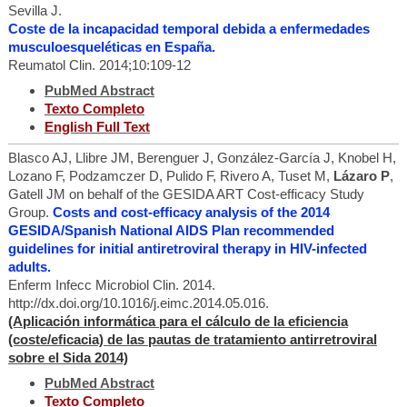
Sevilla J.
Coste de la incapacidad temporal debida a enfermedades
musculoesqueléticas en España.
Reumatol Clin. 2014;10:109-12
PubMed Abstract
Texto Completo
English Full Text
Blasco AJ, Llibre JM, Berenguer J, González-García J, Knobel H,
Lozano F, Podzamczer D, Pulido F, Rivero A, Tuset M,
Lázaro P
,
Gatell JM on behalf of the GESIDA ART Cost-efficacy Study
Group.
Costs and cost-efficacy analysis of the 2014
GESIDA/Spanish National AIDS Plan recommended
guidelines for initial antiretroviral therapy in HIV-infected
adults.
Enferm Infecc Microbiol Clin. 2014.
http://dx.doi.org/10.1016/j.eimc.2014.05.016.
(Aplicación informática para el cálculo de la eficiencia
(coste/eficacia) de las pautas de tratamiento antirretroviral
sobre el Sida 2014)
PubMed Abstract
Texto Completo