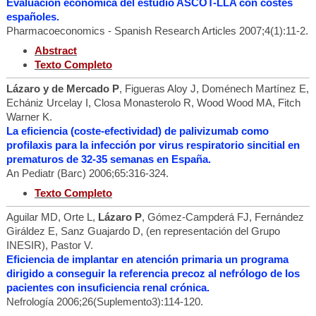
Evaluación económica del estudio ASCOT-LLA con costes
españoles.
Pharmacoeconomics - Spanish Research Articles 2007;4(1):11-2.
Abstract
Texto Completo
Lázaro y de Mercado P
, Figueras Aloy J, Doménech Martínez E,
Echániz Urcelay I, Closa Monasterolo R, Wood Wood MA, Fitch
Warner K.
La eficiencia (coste-efectividad) de palivizumab como
profilaxis para la infección por virus respiratorio sincitial en
prematuros de 32-35 semanas en España.
An Pediatr (Barc) 2006;65:316-324.
Texto Completo
Aguilar MD, Orte L,
Lázaro P
, Gómez-Campderá FJ, Fernández
Giráldez E, Sanz Guajardo D, (en representación del Grupo
INESIR), Pastor V.
Eficiencia de implantar en atención primaria un programa
dirigido a conseguir la referencia precoz al nefrólogo de los
pacientes con insuficiencia renal crónica.
Nefrología 2006;26(Suplemento3):114-120.